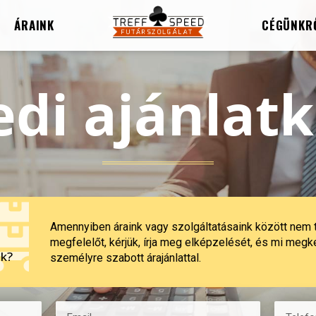
ÁRAINK
CÉGÜNKR
di ajánlat
Amennyiben áraink vagy szolgáltatásaink között nem 
megfelelőt, kérjük, írja meg elképzelését, és mi meg
k?
személyre szabott árajánlattal.