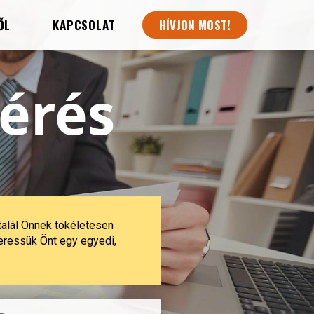
ŐL
KAPCSOLAT
HÍVJON MOST!
kérés
talál Önnek tökéletesen
keressük Önt egy egyedi,