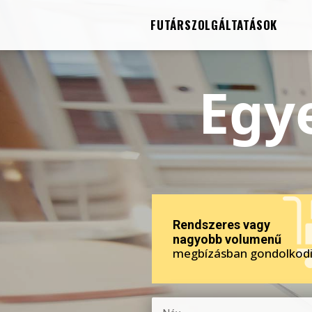
FUTÁRSZOLGÁLTATÁSOK
Egye
Rendszeres vagy
nagyobb volumenű
megbízásban gondolkodi