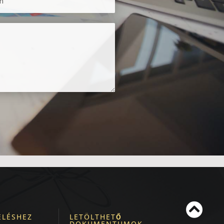
LÉSHEZ
LETÖLTHET
Ő
DOKUMENTUMOK