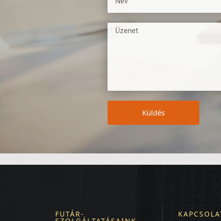
Küldés
FUTÁR-
KAPCSOLA
SZOLGÁLTATÁSAINK