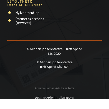
LETÖLTHET
Ő
DOKUMENTUMOK
Nyilvántartó lap
Created by Icon Solid
Partner szerződés
from the Noun Project
(tervezet)
Created by Icon Solid
from the Noun Project
© Minden jog fenntartva | Treff-Speed
Kft. 2020
© Minden jog fenntartva
Treff-Speed Kft. 2020
A weboldalt az A42 készítette
Adatkezelési nyilatkozat
A weboldalt az A42 készítette
A weboldalt az A42 készítette