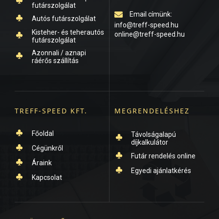
futárszolgálat
Created by Icon Solid
Email címünk:
from the Noun Project
Autós futárszolgálat
info@treff-speed.hu
Created by Icon Solid
Kisteher- és teherautós
from the Noun Project
online@treff-speed.hu
futárszolgálat
Created by Icon Solid
from the Noun Project
Azonnali / aznapi
ráérős szállítás
Created by Icon Solid
from the Noun Project
TREFF-SPEED KFT.
MEGRENDELÉSHEZ
Főoldal
Távolságalapú
díjkalkulátor
Created by Icon Solid
from the Noun Project
Cégünkről
Created by Icon Solid
from the Noun Project
Futár rendelés online
Created by Icon Solid
from the Noun Project
Áraink
Created by Icon Solid
from the Noun Project
Egyedi ajánlatkérés
Created by Icon Solid
from the Noun Project
Kapcsolat
Created by Icon Solid
from the Noun Project
Created by Icon Solid
from the Noun Project