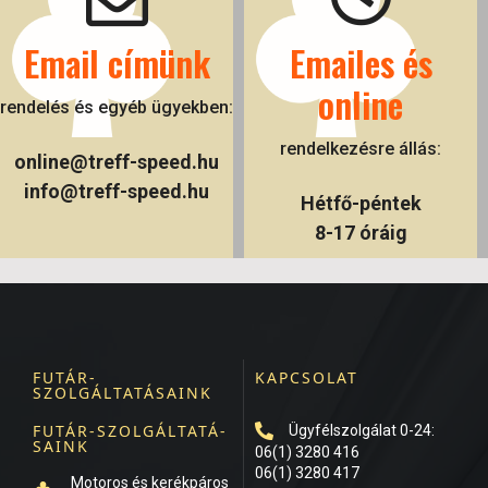
Email címünk
Emailes és
online
rendelés és egyéb ügyekben:
rendelkezésre állás:
online@treff-speed.hu
info@treff-speed.hu
Hétfő-péntek
8-17 óráig
FUTÁR-
KAPCSOLAT
SZOLGÁLTATÁSAINK
FUTÁR-SZOLGÁLTATÁ-
Ügyfélszolgálat 0-24:
SAINK
06(1) 3280 416
06(1) 3280 417
Motoros és kerékpáros