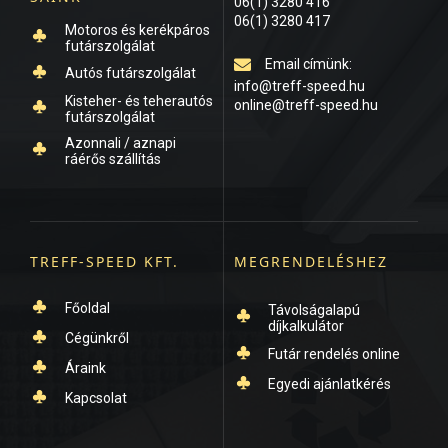
06(1) 3280 416
06(1) 3280 417
Motoros és kerékpáros
futárszolgálat
Created by Icon Solid
Email címünk:
from the Noun Project
Autós futárszolgálat
info@treff-speed.hu
Created by Icon Solid
Kisteher- és teherautós
from the Noun Project
online@treff-speed.hu
futárszolgálat
Created by Icon Solid
from the Noun Project
Azonnali / aznapi
ráérős szállítás
Created by Icon Solid
from the Noun Project
TREFF-SPEED KFT.
MEGRENDELÉSHEZ
Főoldal
Távolságalapú
díjkalkulátor
Created by Icon Solid
from the Noun Project
Cégünkről
Created by Icon Solid
from the Noun Project
Futár rendelés online
Created by Icon Solid
from the Noun Project
Áraink
Created by Icon Solid
from the Noun Project
Egyedi ajánlatkérés
Created by Icon Solid
from the Noun Project
Kapcsolat
Created by Icon Solid
from the Noun Project
Created by Icon Solid
from the Noun Project