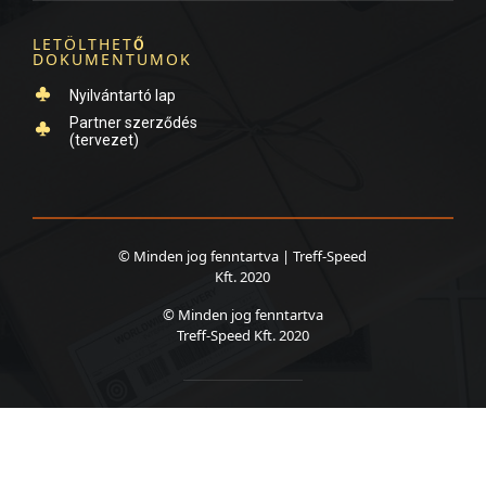
LETÖLTHET
Ő
DOKUMENTUMOK
Nyilvántartó lap
Created by Icon Solid
Partner szerződés
from the Noun Project
(tervezet)
Created by Icon Solid
from the Noun Project
© Minden jog fenntartva | Treff-Speed
Kft. 2020
© Minden jog fenntartva
Treff-Speed Kft. 2020
A weboldalt az A42 készítette
Adatkezelési nyilatkozat