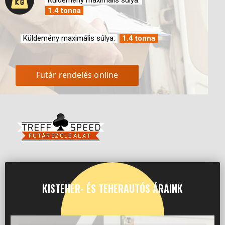
Küldemény maximális súlya:
1.4 tonna
Küldemény maximális súlya:
1.4 tonna
Futár rendelés online
KISTEHER- ÉS TEHERAUTÓS ÁRAINK