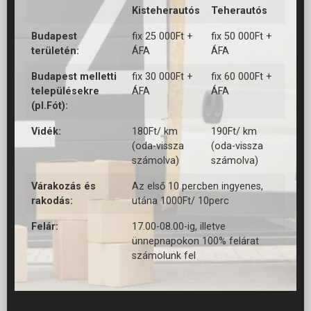
Kisteherautós
Teherautós
Budapest
fix 25 000Ft +
fix 50 000Ft +
területén:
ÁFA
ÁFA
Budapest melletti
fix 30 000Ft +
fix 60 000Ft +
településekre
ÁFA
ÁFA
(pl.Fót):
Vidék:
180Ft/ km
190Ft/ km
(oda-vissza
(oda-vissza
számolva)
számolva)
Várakozás és
Az első 10 percben ingyenes,
rakodás:
utána 1000Ft/ 10perc
Felár:
17.00-08.00-ig, illetve
ünnepnapokon 100% felárat
számolunk fel